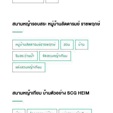
สนามหญ้ารอบสระ หมู่บ้านลัดดารมย์ ราชพฤกษ์
หมู่บ้านลัดดารมย์ราชพฤกษ์
สวน
บ้าน
ริมสระว่ายน้ำ
จัดสวนหญ้าเทียม
แต่งสวนหญ้าเทียม
สนามหญ้าเทียม บ้านตัวอย่าง SCG HEIM