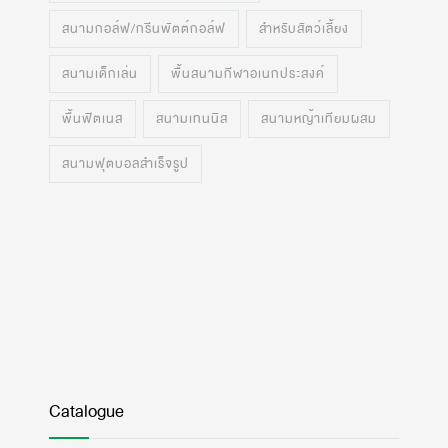
สนามกอล์ฟ/กรีนพัตต์กอล์ฟ
สำหรับสัตว์เลี้ยง
สนามเด็กเล่น
พื้นสนามกีฬาอเนกประสงค์
พื้นฟิตเนส
สนามเทนนิส
สนามหญ้าเทียมผสม
สนามฟุตบอลสำเร็จรูป
Catalogue