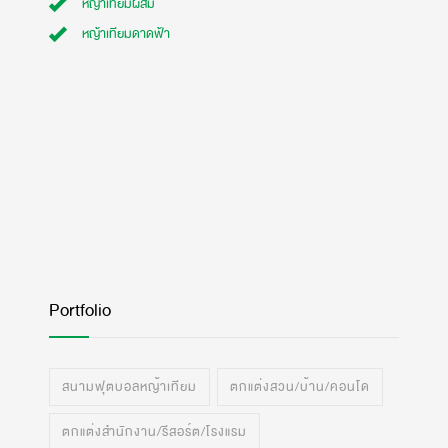
หญ้าเทียมผสม
หญ้าเทียมดาดฟ้า
Portfolio
สนามฟุตบอลหญ้าเทียม
ตกแต่งสวน/บ้าน/คอนโด
ตกแต่งสำนักงาน/รีสอร์ต/โรงแรม