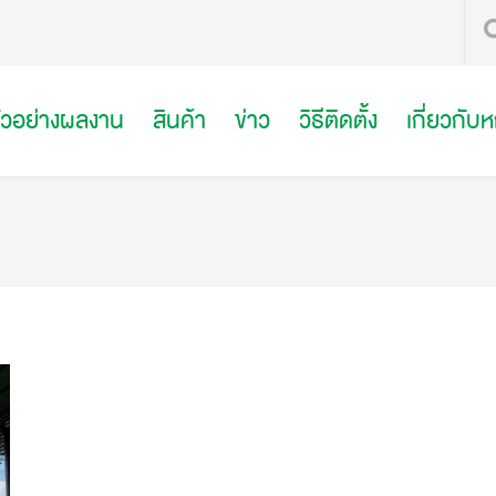
ัวอย่างผลงาน
สินค้า
ข่าว
วิธีติดตั้ง
เกี่ยวกับ