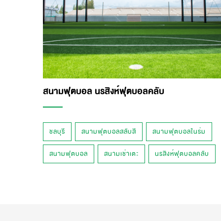
สนามฟุตบอล นรสิงห์ฟุตบอลคลับ
ชลบุรี
สนามฟุตบอลสลับสี
สนามฟุตบอลในร่ม
สนามฟุตบอล
สนามเช่าเตะ
นรสิงห์ฟุตบอลคลับ