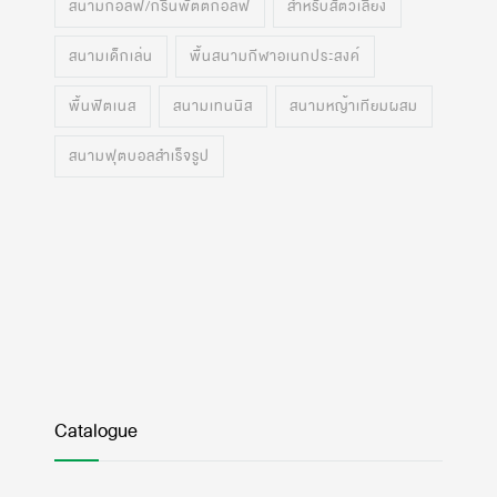
สนามกอล์ฟ/กรีนพัตต์กอล์ฟ
สำหรับสัตว์เลี้ยง
สนามเด็กเล่น
พื้นสนามกีฬาอเนกประสงค์
พื้นฟิตเนส
สนามเทนนิส
สนามหญ้าเทียมผสม
สนามฟุตบอลสำเร็จรูป
Catalogue