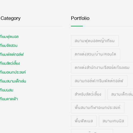
 Category
Portfolio
เทียมฟุตบอล
สนามฟุตบอลหญ้าเทียม
เทียมจัดสวน
ตกแต่งสวน/บ้าน/คอนโด
เทียมพัตต์กอล์ฟ
ทียมสัตว์เลี้ยง
ตกแต่งสำนักงาน/รีสอร์ต/โรงแรม
เทียมอเนกประสงค์
สนามกอล์ฟ/กรีนพัตต์กอล์ฟ
ทียมสนามเด็กเล่น
เทียมผสม
สำหรับสัตว์เลี้ยง
สนามเด็กเล่
เทียมดาดฟ้า
พื้นสนามกีฬาอเนกประสงค์
พื้นฟิตเนส
สนามเทนนิส