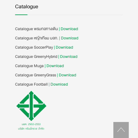
Catalogue
Catalogue พรมทอทางเดิน
| Download
Catalogue หญ้าเทียม มอก.
| Download
Catalogue SoccerPlay
| Download
Catalogue GreenyHybrid
| Download
Catalogue Muga
| Download
Catalogue GreenyGrass
| Download
Catalogue Football
| Download