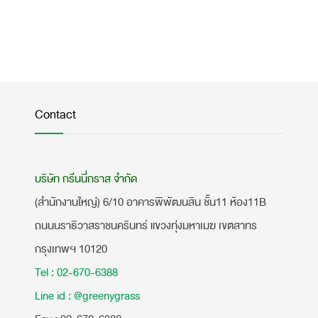
Contact
บริษัท กรีนนี่กราส จำกัด
(สำนักงานใหญ่) 6/10 อาคารพิพัฒนสิน ชั้น11 ห้อง11B
ถนนนราธิวาสราชนครินทร์ แขวงทุ่งมหาเมฆ เขตสาทร
กรุงเทพฯ 10120
Tel : 02-670-6388
Line id : @greenygrass