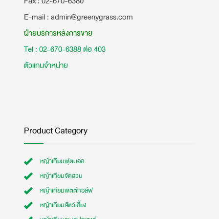
​Fax : 02-670-6380
E-mail : admin@greenygrass.com
ฝ่ายบริการหลังการขาย
Tel : 02-670-6388 ต่อ 403
ตัวแทนจำหน่าย
Product Category
หญ้าเทียมฟุตบอล
หญ้าเทียมจัดสวน
หญ้าเทียมพัตต์กอล์ฟ
หญ้าเทียมสัตว์เลี้ยง