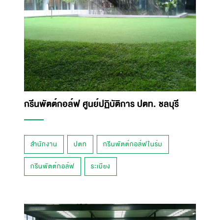
กรีนพัตต์กอล์ฟ ศูนย์ปฏิบัติการ ปตท. ชลบุรี
สำนักงาน
ปตท
กรีนพัตต์กอล์ฟในร่ม
กรีนพัตต์กอล์ฟ
ระเบียง