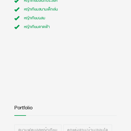
หญ้าเทียมอเนกประสงค์
หญ้าเทียมสนามเด็กเล่น
หญ้าเทียมผสม
หญ้าเทียมดาดฟ้า
Portfolio
สนามฟุตบอลหญ้าเทียม
ตกแต่งสวน/บ้าน/คอนโด