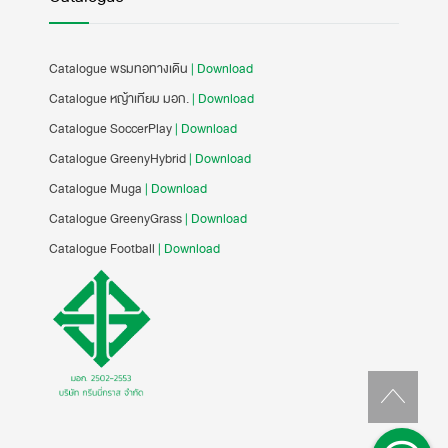
Catalogue พรมทอทางเดิน
| Download
Catalogue หญ้าเทียม มอก.
| Download
Catalogue SoccerPlay
| Download
Catalogue GreenyHybrid
| Download
Catalogue Muga
| Download
Catalogue GreenyGrass
| Download
Catalogue Football
| Download