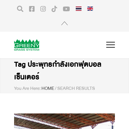
Tag ประพุทธกำลังเอกฟุตบอล
เซ็นเตอร์
You Are Here:
HOME
/
SEARCH RESULTS