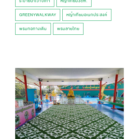
ระบายน้ำไว10เท่า
หญ้าเทียม3cm.
GREENYWALKWAY
หญ้าเทียมอเนกประสงค์
พรมทอทางเดิน
พรมลายไทย