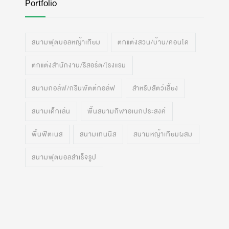
Portfolio
สนามฟุตบอลหญ้าเทียม
ตกแต่งสวน/บ้าน/คอนโด
ตกแต่งสำนักงาน/รีสอร์ต/โรงแรม
สนามกอล์ฟ/กรีนพัตต์กอล์ฟ
สำหรับสัตว์เลี้ยง
สนามเด็กเล่น
พื้นสนามกีฬาอเนกประสงค์
พื้นฟิตเนส
สนามเทนนิส
สนามหญ้าเทียมผสม
สนามฟุตบอลสำเร็จรูป