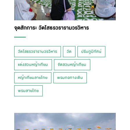
จุดสักการะ วัดโสธรวรารามวรวิหาร
วัดโสธรวรารามวรวิหาร
วัด
ปรับภูมิทัศน์
แต่งสวนหญ้าเทียม
จัดสวนหญ้าเทียม
หญ้าเทียมลายไทย
พรมทอทางเดิน
พรมลายไทย