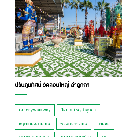
ปรับภูมิทัศน์ วัดดอนใหญ่ ลำลูกกา
GreenyWalkWay
วัดดอนใหญ่ลำลูกกา
หญ้าเทียมลายไทย
พรมทอทางเดิน
ลานวัด