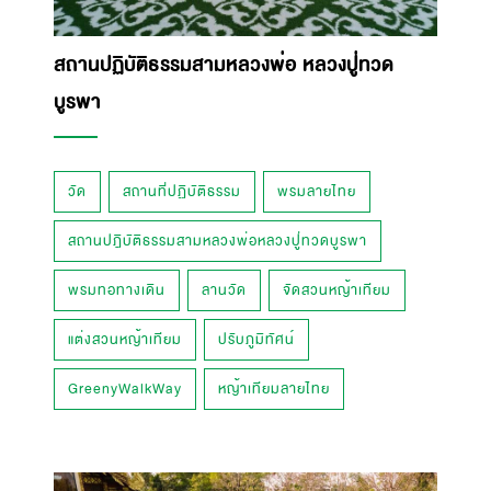
สถานปฏิบัติธรรมสามหลวงพ่อ หลวงปู่ทวด
บูรพา
วัด
สถานที่ปฏิบัติธรรม
พรมลายไทย
สถานปฎิบัติธรรมสามหลวงพ่อหลวงปู่ทวดบูรพา
พรมทอทางเดิน
ลานวัด
จัดสวนหญ้าเทียม
แต่งสวนหญ้าเทียม
ปรับภูมิทัศน์
GreenyWalkWay
หญ้าเทียมลายไทย