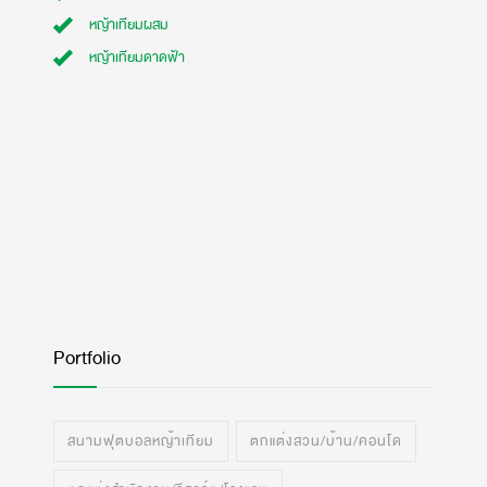
หญ้าเทียมผสม
หญ้าเทียมดาดฟ้า
Portfolio
สนามฟุตบอลหญ้าเทียม
ตกแต่งสวน/บ้าน/คอนโด