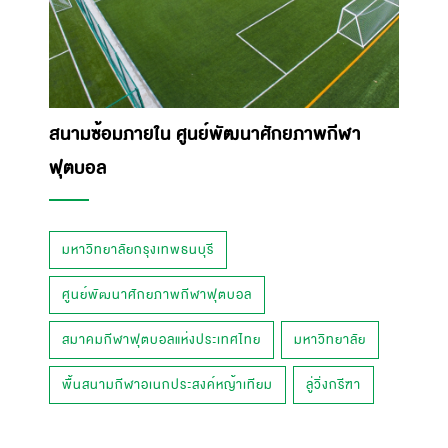
สนามซ้อมภายใน ศูนย์พัฒนาศักยภาพกีฬา
ฟุตบอล
มหาวิทยาลัยกรุงเทพธนบุรี
ศูนย์พัฒนาศักยภาพกีฬาฟุตบอล
สมาคมกีฬาฟุตบอลแห่งประเทศไทย
มหาวิทยาลัย
พื้นสนามกีฬาอเนกประสงค์หญ้าเทียม
ลู่วิ่งกรีฑา