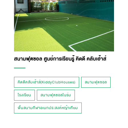
สนามฟุตซอล ศูนย์การเรียนรู้ คิดดี คลับเฮ้าส์
คิดดีคลับเฮ้าส์(KiddyClubHouses)
สนามฟุตซอล
โรงเรียน
สนามฟุตซอลในร่ม
พื้นสนามกีฬาอเนกประสงค์หญ้าเทียม