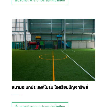
พื้นสนามกีฬาอเนกประสงค์หญ้าเทียม
สนามอเนกประสงค์ในร่ม โรงเรียนปัญจทรัพย์