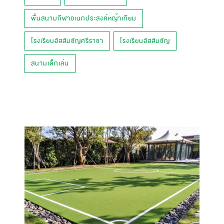
พื้นสนามกีฬาอเนกประสงค์หญ้าเทียม
โรงเรียนอัสสัมชัญศรีราชา
โรงเรียนอัสสัมชัญ
สนามเด็กเล่น