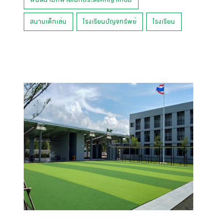
พื้นสนามกีฬาอเนกประสงค์หญ้าเทียม
สนามเด็กเล่น
โรงเรียนปัญจทรัพย์
โรงเรียน