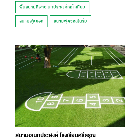
พื้นสนามกีฬาอเนกประสงค์หญ้าเทียม
สนามฟุตซอล
สนามฟุตซอลในร่ม
สนามอเนกประสงค์ โรงเรียนศรีดรุณ