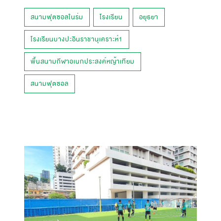
สนามฟุตซอลในร่ม
โรงเรียน
อยุธยา
โรงเรียนบางปะอินราชานุเคราะห์1
พื้นสนามกีฬาอเนกประสงค์หญ้าเทียม
สนามฟุตซอล