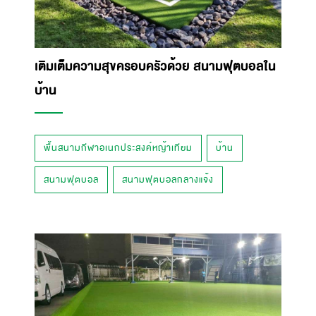
เติมเต็มความสุขครอบครัวด้วย สนามฟุตบอลใน
บ้าน
พื้นสนามกีฬาอเนกประสงค์หญ้าเทียม
บ้าน
สนามฟุตบอล
สนามฟุตบอลกลางแจ้ง