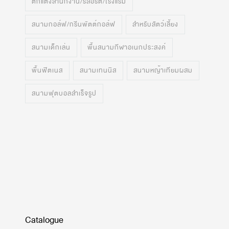
ตกแต่งสำนักงาน/รีสอร์ต/โรงแรม
สนามกอล์ฟ/กรีนพัตต์กอล์ฟ
สำหรับสัตว์เลี้ยง
สนามเด็กเล่น
พื้นสนามกีฬาอเนกประสงค์
พื้นฟิตเนส
สนามเทนนิส
สนามหญ้าเทียมผสม
สนามฟุตบอลสำเร็จรูป
Catalogue