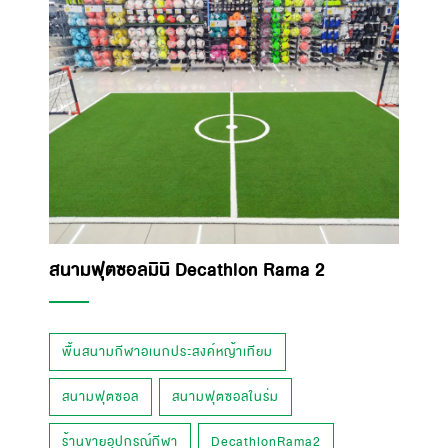
สนามฟุตซอลมินิ Decathlon Rama 2
พื้นสนามกีฬาอเนกประสงค์หญ้าเทียม
สนามฟุตซอล
สนามฟุตซอลในร่ม
ร้านขายอุปกรณ์กีฬา
DecathlonRama2