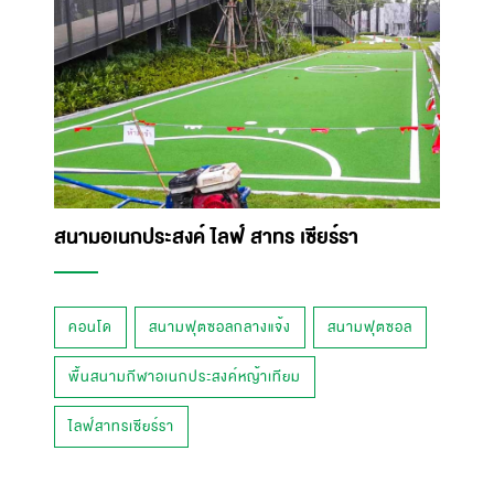
สนามอเนกประสงค์ ไลฟ์ สาทร เซียร์รา
คอนโด
สนามฟุตซอลกลางแจ้ง
สนามฟุตซอล
พื้นสนามกีฬาอเนกประสงค์หญ้าเทียม
ไลฟ์สาทรเซียร์รา