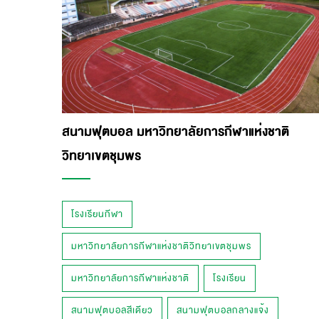
สนามฟุตบอล มหาวิทยาลัยการกีฬาแห่งชาติ
วิทยาเขตชุมพร
โรงเรียนกีฬา
มหาวิทยาลัยการกีฬาแห่งชาติวิทยาเขตชุมพร
มหา​วิทยาลัย​การกีฬา​แห่งชาติ​
โรงเรียน
สนามฟุตบอลสีเดียว
สนามฟุตบอลกลางแจ้ง