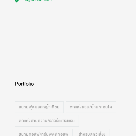
หญ้าเทียมดาดฟ้า
Portfolio
สนามฟุตบอลหญ้าเทียม
ตกแต่งสวน/บ้าน/คอนโด
ตกแต่งสำนักงาน/รีสอร์ต/โรงแรม
สนามกอล์ฟ/กรีนพัตต์กอล์ฟ
สำหรับสัตว์เลี้ยง