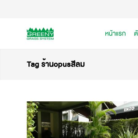
หน้าแรก
ต
Tag ร้านopusสีลม