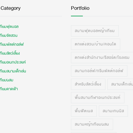
 Category
Portfolio
เทียมฟุตบอล
สนามฟุตบอลหญ้าเทียม
เทียมจัดสวน
ตกแต่งสวน/บ้าน/คอนโด
เทียมพัตต์กอล์ฟ
ทียมสัตว์เลี้ยง
ตกแต่งสำนักงาน/รีสอร์ต/โรงแรม
เทียมอเนกประสงค์
สนามกอล์ฟ/กรีนพัตต์กอล์ฟ
ทียมสนามเด็กเล่น
เทียมผสม
สำหรับสัตว์เลี้ยง
สนามเด็กเล่
เทียมดาดฟ้า
พื้นสนามกีฬาอเนกประสงค์
พื้นฟิตเนส
สนามเทนนิส
สนามหญ้าเทียมผสม