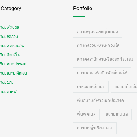
 Category
Portfolio
เทียมฟุตบอล
สนามฟุตบอลหญ้าเทียม
เทียมจัดสวน
ตกแต่งสวน/บ้าน/คอนโด
เทียมพัตต์กอล์ฟ
ทียมสัตว์เลี้ยง
ตกแต่งสำนักงาน/รีสอร์ต/โรงแรม
เทียมอเนกประสงค์
สนามกอล์ฟ/กรีนพัตต์กอล์ฟ
ทียมสนามเด็กเล่น
เทียมผสม
สำหรับสัตว์เลี้ยง
สนามเด็กเล่
เทียมดาดฟ้า
พื้นสนามกีฬาอเนกประสงค์
พื้นฟิตเนส
สนามเทนนิส
สนามหญ้าเทียมผสม