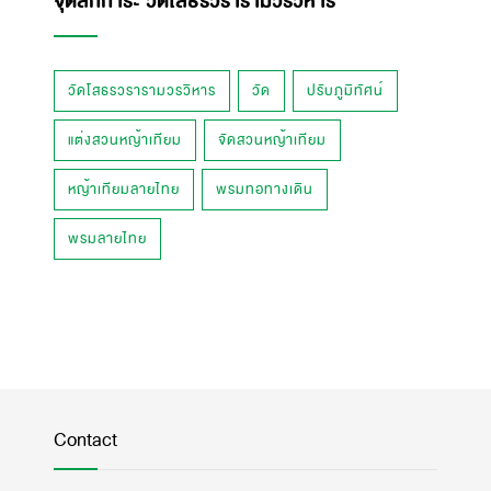
จุดสักการะ วัดโสธรวรารามวรวิหาร
วัดโสธรวรารามวรวิหาร
วัด
ปรับภูมิทัศน์
แต่งสวนหญ้าเทียม
จัดสวนหญ้าเทียม
หญ้าเทียมลายไทย
พรมทอทางเดิน
พรมลายไทย
Contact