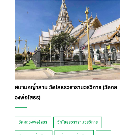
สนามหญ้าลาน วัดโสธรวรารามวรวิหาร (วัดหล
วงพ่อโสธร)
วัดหลวงพ่อโสธร
วัดโสธรวรารามวรวิหาร