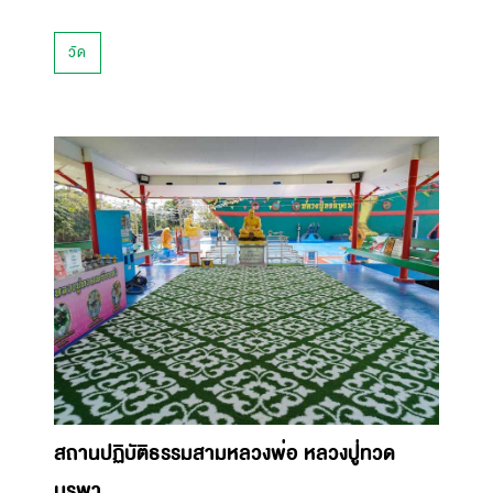
วัด
สถานปฏิบัติธรรมสามหลวงพ่อ หลวงปู่ทวด
บูรพา