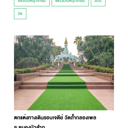
จัดสวนหญ้าเทียม
แต่งสวนหญ้าเทียม
สวน
วัด
ตกแต่งทางเดินรอบเจดีย์ วัดถ้ำกลองเพล
จ.หนองบัวลำภู