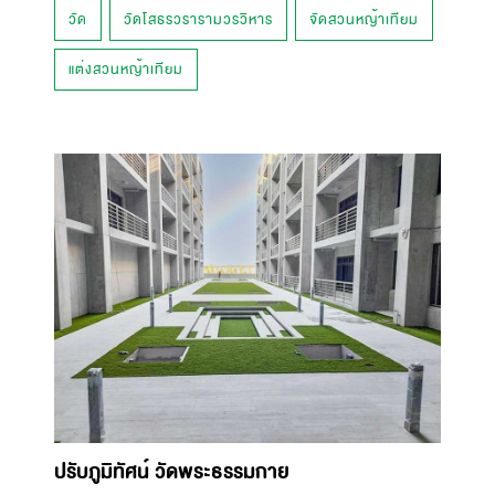
วัด
วัดโสธรวรารามวรวิหาร
จัดสวนหญ้าเทียม
แต่งสวนหญ้าเทียม
ปรับภูมิทัศน์ วัดพระธรรมกาย