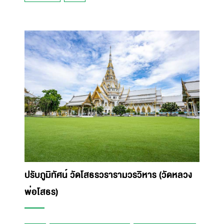
ปรับภูมิทัศน์ วัดโสธรวรารามวรวิหาร (วัดหลวง
พ่อโสธร)