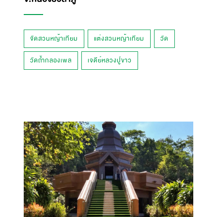
จัดสวนหญ้าเทียม
แต่งสวนหญ้าเทียม
วัด
วัดถ้ำกลองเพล
เจดีย์หลวงปู่ขาว