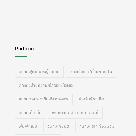
Portfolio
สนามฟุตบอลหญ้าเทียม
ตกแต่งสวน/บ้าน/คอนโด
ตกแต่งสำนักงาน/รีสอร์ต/โรงแรม
สนามกอล์ฟ/กรีนพัตต์กอล์ฟ
สำหรับสัตว์เลี้ยง
สนามเด็กเล่น
พื้นสนามกีฬาอเนกประสงค์
พื้นฟิตเนส
สนามเทนนิส
สนามหญ้าเทียมผสม