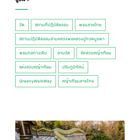
วัด
สถานที่ปฏิบัติธรรม
พรมลายไทย
สถานปฎิบัติธรรมสามหลวงพ่อหลวงปู่ทวดบูรพา
พรมทอทางเดิน
ลานวัด
จัดสวนหญ้าเทียม
แต่งสวนหญ้าเทียม
ปรับภูมิทัศน์
GreenyWalkWay
หญ้าเทียมลายไทย