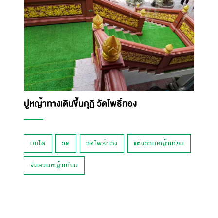
ปูหญ้าทางเดินขึ้นกุฏิ วัดโพธิ์ทอง
บันได
วัด
วัดโพธิ์ทอง
แต่งสวนหญ้าเทียม
จัดสวนหญ้าเทียม