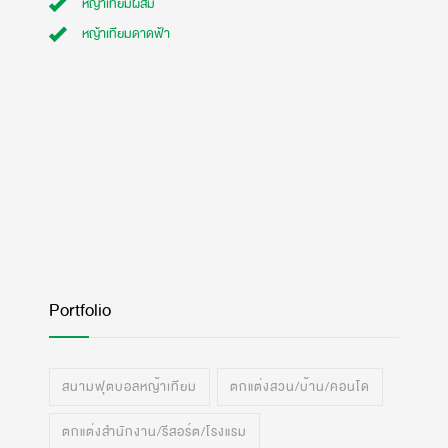
หญ้าเทียมผสม
หญ้าเทียมดาดฟ้า
Portfolio
สนามฟุตบอลหญ้าเทียม
ตกแต่งสวน/บ้าน/คอนโด
ตกแต่งสำนักงาน/รีสอร์ต/โรงแรม