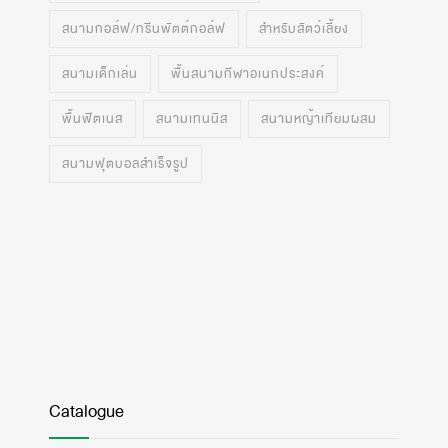
สนามกอล์ฟ/กรีนพัตต์กอล์ฟ
สำหรับสัตว์เลี้ยง
สนามเด็กเล่น
พื้นสนามกีฬาอเนกประสงค์
พื้นฟิตเนส
สนามเทนนิส
สนามหญ้าเทียมผสม
สนามฟุตบอลสำเร็จรูป
Catalogue