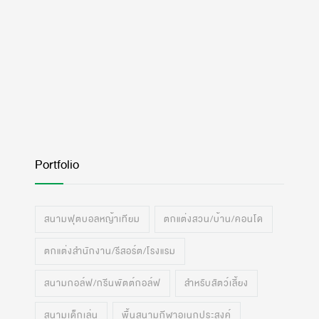
Portfolio
สนามฟุตบอลหญ้าเทียม
ตกแต่งสวน/บ้าน/คอนโด
ตกแต่งสำนักงาน/รีสอร์ต/โรงแรม
สนามกอล์ฟ/กรีนพัตต์กอล์ฟ
สำหรับสัตว์เลี้ยง
สนามเด็กเล่น
พื้นสนามกีฬาอเนกประสงค์