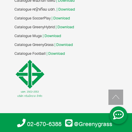
Catalogue พรมทอทางเดิน
| Download
Catalogue หญ้าเทียม มอก.
| Download
Catalogue SoccerPlay
| Download
Catalogue GreenyHybrid
| Download
Catalogue Muga
| Download
Catalogue GreenyGrass
| Download
Catalogue Football
| Download
02-670-6388
@Greenygrass