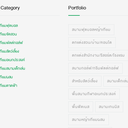
 Category
Portfolio
เทียมฟุตบอล
สนามฟุตบอลหญ้าเทียม
เทียมจัดสวน
ตกแต่งสวน/บ้าน/คอนโด
เทียมพัตต์กอล์ฟ
ทียมสัตว์เลี้ยง
ตกแต่งสำนักงาน/รีสอร์ต/โรงแรม
เทียมอเนกประสงค์
สนามกอล์ฟ/กรีนพัตต์กอล์ฟ
ทียมสนามเด็กเล่น
เทียมผสม
สำหรับสัตว์เลี้ยง
สนามเด็กเล่
เทียมดาดฟ้า
พื้นสนามกีฬาอเนกประสงค์
พื้นฟิตเนส
สนามเทนนิส
สนามหญ้าเทียมผสม