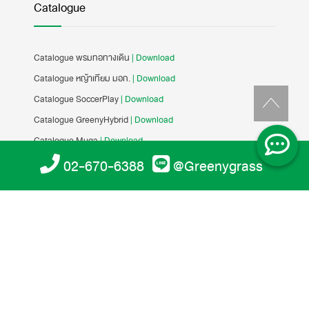
Catalogue
Catalogue พรมทอทางเดิน
| Download
Catalogue หญ้าเทียม มอก.
| Download
Catalogue SoccerPlay
| Download
Catalogue GreenyHybrid
| Download
Catalogue Muga
| Download
Catalogue GreenyGrass
| Download
02-670-6388
@Greenygrass
Catalogue Football
| Download