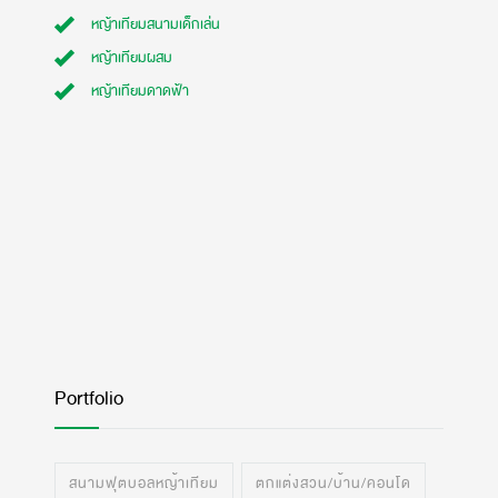
หญ้าเทียมสนามเด็กเล่น
หญ้าเทียมผสม
หญ้าเทียมดาดฟ้า
Portfolio
สนามฟุตบอลหญ้าเทียม
ตกแต่งสวน/บ้าน/คอนโด