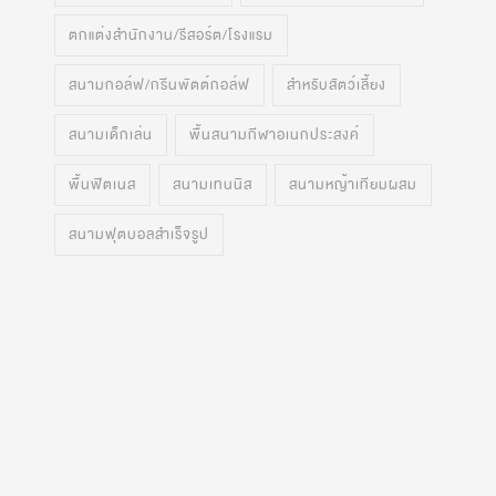
ตกแต่งสำนักงาน/รีสอร์ต/โรงแรม
สนามกอล์ฟ/กรีนพัตต์กอล์ฟ
สำหรับสัตว์เลี้ยง
สนามเด็กเล่น
พื้นสนามกีฬาอเนกประสงค์
พื้นฟิตเนส
สนามเทนนิส
สนามหญ้าเทียมผสม
สนามฟุตบอลสำเร็จรูป