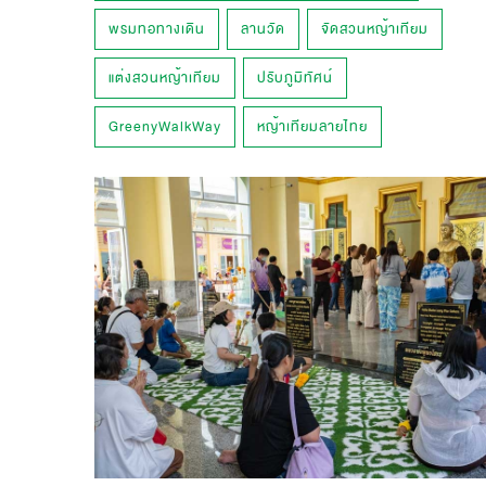
พรมทอทางเดิน
ลานวัด
จัดสวนหญ้าเทียม
แต่งสวนหญ้าเทียม
ปรับภูมิทัศน์
GreenyWalkWay
หญ้าเทียมลายไทย