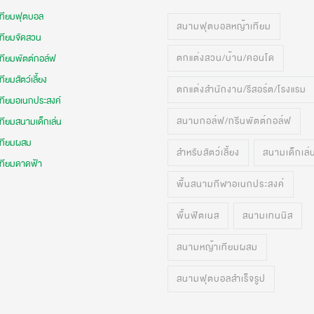
เทียมฟุตบอล
สนามฟุตบอลหญ้าเทียม
เทียมจัดสวน
ตกแต่งสวน/บ้าน/คอนโด
เทียมพัตต์กอล์ฟ
ทียมสัตว์เลี้ยง
ตกแต่งสำนักงาน/รีสอร์ต/โรงแรม
เทียมอเนกประสงค์
สนามกอล์ฟ/กรีนพัตต์กอล์ฟ
ทียมสนามเด็กเล่น
เทียมผสม
สำหรับสัตว์เลี้ยง
สนามเด็กเล่
เทียมดาดฟ้า
พื้นสนามกีฬาอเนกประสงค์
พื้นฟิตเนส
สนามเทนนิส
สนามหญ้าเทียมผสม
สนามฟุตบอลสำเร็จรูป