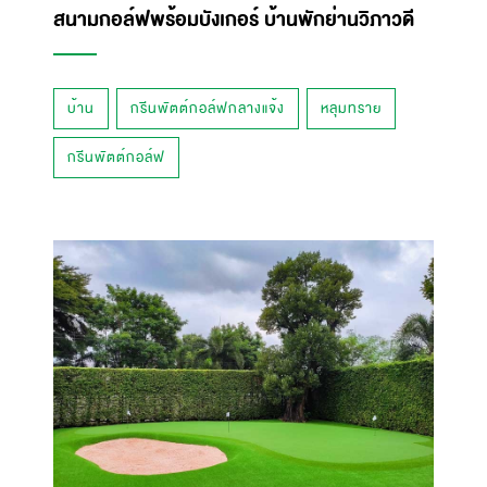
สนามกอล์ฟพร้อมบังเกอร์ บ้านพักย่านวิภาวดี
บ้าน
กรีนพัตต์กอล์ฟกลางแจ้ง
หลุมทราย
กรีนพัตต์กอล์ฟ