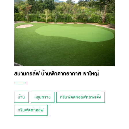
สนามกอล์ฟ บ้านพักตากอากาศ เขาใหญ่
บ้าน
หลุมทราย
กรีนพัตต์กอล์ฟกลางแจ้ง
กรีนพัตต์กอล์ฟ