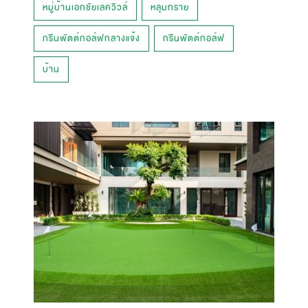
หมู่บ้านเอกชัยเลควิวล์
หลุมทราย
กรีนพัตต์กอล์ฟกลางแจ้ง
กรีนพัตต์กอล์ฟ
บ้าน