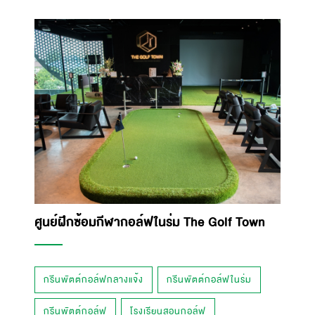
ศูนย์ฝึกซ้อมกีฬากอล์ฟในร่ม The Golf Town
กรีนพัตต์กอล์ฟกลางแจ้ง
กรีนพัตต์กอล์ฟในร่ม
กรีนพัตต์กอล์ฟ
โรงเรียนสอนกอล์ฟ