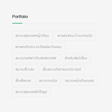
Portfolio
สนามฟุตบอลหญ้าเทียม
ตกแต่งสวน/บ้าน/คอนโด
ตกแต่งสำนักงาน/รีสอร์ต/โรงแรม
สนามกอล์ฟ/กรีนพัตต์กอล์ฟ
สำหรับสัตว์เลี้ยง
สนามเด็กเล่น
พื้นสนามกีฬาอเนกประสงค์
พื้นฟิตเนส
สนามเทนนิส
สนามหญ้าเทียมผสม
สนามฟุตบอลสำเร็จรูป