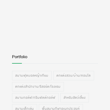
Portfolio
สนามฟุตบอลหญ้าเทียม
ตกแต่งสวน/บ้าน/คอนโด
ตกแต่งสำนักงาน/รีสอร์ต/โรงแรม
สนามกอล์ฟ/กรีนพัตต์กอล์ฟ
สำหรับสัตว์เลี้ยง
สนามเด็กเล่น
พื้นสนามกีฬาอเนกประสงค์