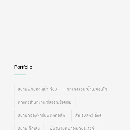
Portfolio
สนามฟุตบอลหญ้าเทียม
ตกแต่งสวน/บ้าน/คอนโด
ตกแต่งสำนักงาน/รีสอร์ต/โรงแรม
สนามกอล์ฟ/กรีนพัตต์กอล์ฟ
สำหรับสัตว์เลี้ยง
สนามเด็กเล่น
พื้นสนามกีฬาอเนกประสงค์