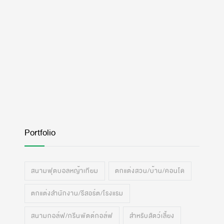
Portfolio
สนามฟุตบอลหญ้าเทียม
ตกแต่งสวน/บ้าน/คอนโด
ตกแต่งสำนักงาน/รีสอร์ต/โรงแรม
สนามกอล์ฟ/กรีนพัตต์กอล์ฟ
สำหรับสัตว์เลี้ยง