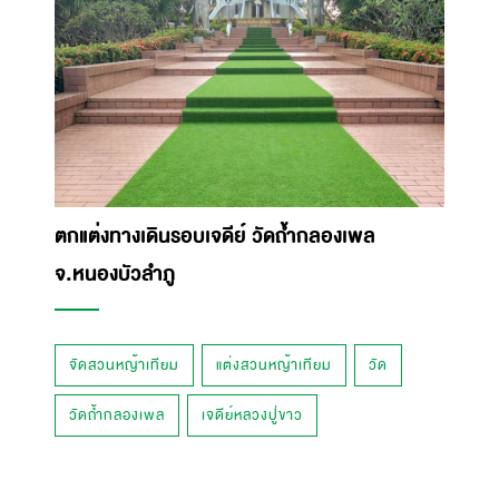
ตกแต่งทางเดินรอบเจดีย์ วัดถ้ำกลองเพล
จ.หนองบัวลำภู
จัดสวนหญ้าเทียม
แต่งสวนหญ้าเทียม
วัด
วัดถ้ำกลองเพล
เจดีย์หลวงปู่ขาว