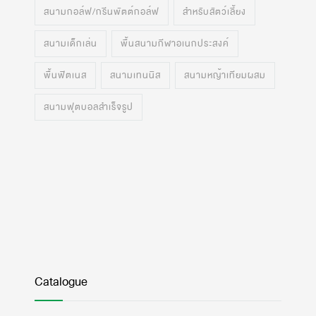
สนามกอล์ฟ/กรีนพัตต์กอล์ฟ
สำหรับสัตว์เลี้ยง
สนามเด็กเล่น
พื้นสนามกีฬาอเนกประสงค์
พื้นฟิตเนส
สนามเทนนิส
สนามหญ้าเทียมผสม
สนามฟุตบอลสำเร็จรูป
Catalogue