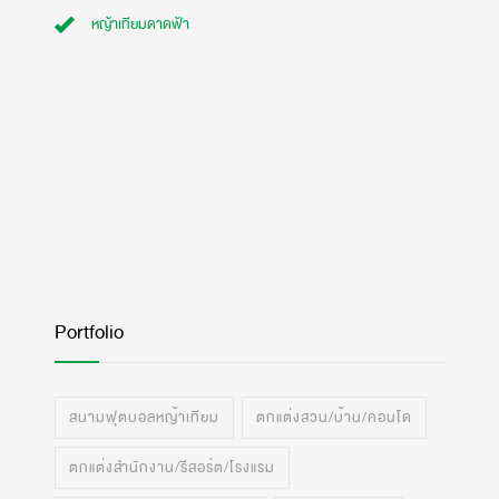
หญ้าเทียมดาดฟ้า
Portfolio
สนามฟุตบอลหญ้าเทียม
ตกแต่งสวน/บ้าน/คอนโด
ตกแต่งสำนักงาน/รีสอร์ต/โรงแรม