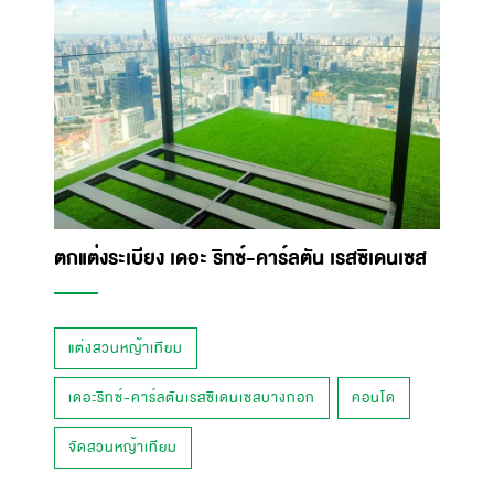
ตกแต่งระเบียง เดอะ ริทซ์-คาร์ลตัน เรสซิเดนเซส
แต่งสวนหญ้าเทียม
เดอะริทซ์-คาร์ลตันเรสซิเดนเซสบางกอก
คอนโด
จัดสวนหญ้าเทียม