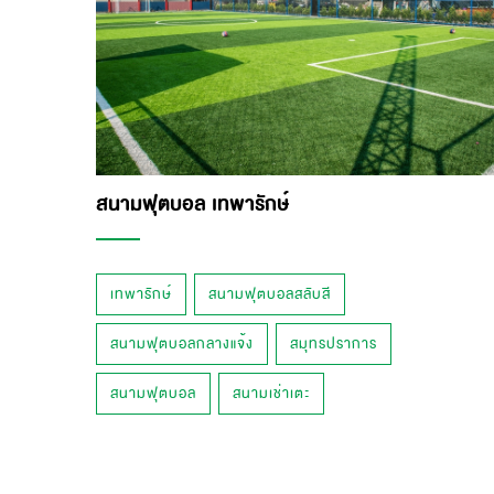
สนามฟุตบอล เทพารักษ์
เทพารักษ์
สนามฟุตบอลสลับสี
สนามฟุตบอลกลางแจ้ง
สมุทรปราการ
สนามฟุตบอล
สนามเช่าเตะ