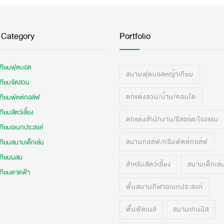
 Category
Portfolio
เทียมฟุตบอล
สนามฟุตบอลหญ้าเทียม
เทียมจัดสวน
ตกแต่งสวน/บ้าน/คอนโด
เทียมพัตต์กอล์ฟ
ทียมสัตว์เลี้ยง
ตกแต่งสำนักงาน/รีสอร์ต/โรงแรม
เทียมอเนกประสงค์
สนามกอล์ฟ/กรีนพัตต์กอล์ฟ
ทียมสนามเด็กเล่น
เทียมผสม
สำหรับสัตว์เลี้ยง
สนามเด็กเล่
เทียมดาดฟ้า
พื้นสนามกีฬาอเนกประสงค์
พื้นฟิตเนส
สนามเทนนิส