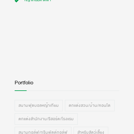
หญ้าเทียมดาดฟ้า
Portfolio
สนามฟุตบอลหญ้าเทียม
ตกแต่งสวน/บ้าน/คอนโด
ตกแต่งสำนักงาน/รีสอร์ต/โรงแรม
สนามกอล์ฟ/กรีนพัตต์กอล์ฟ
สำหรับสัตว์เลี้ยง