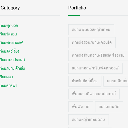
 Category
Portfolio
เทียมฟุตบอล
สนามฟุตบอลหญ้าเทียม
เทียมจัดสวน
ตกแต่งสวน/บ้าน/คอนโด
เทียมพัตต์กอล์ฟ
ทียมสัตว์เลี้ยง
ตกแต่งสำนักงาน/รีสอร์ต/โรงแรม
เทียมอเนกประสงค์
สนามกอล์ฟ/กรีนพัตต์กอล์ฟ
ทียมสนามเด็กเล่น
เทียมผสม
สำหรับสัตว์เลี้ยง
สนามเด็กเล่
เทียมดาดฟ้า
พื้นสนามกีฬาอเนกประสงค์
พื้นฟิตเนส
สนามเทนนิส
สนามหญ้าเทียมผสม