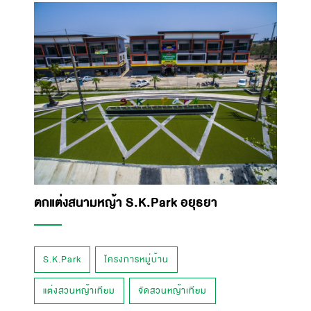
ตกแต่งสนามหญ้า S.K.Park อยุธยา
S.K.Park
โครงการหมู่บ้าน
แต่งสวนหญ้าเทียม
จัดสวนหญ้าเทียม