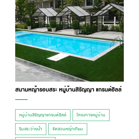
สนามหญ้ารอบสระ หมู่บ้านสิรัญญา แกรนด์ฮิลล์
หมู่บ้านสิรัญญาแกรนด์ฮิลล์
โครงการหมู่บ้าน
ริมสระว่ายน้ำ
จัดสวนหญ้าเทียม