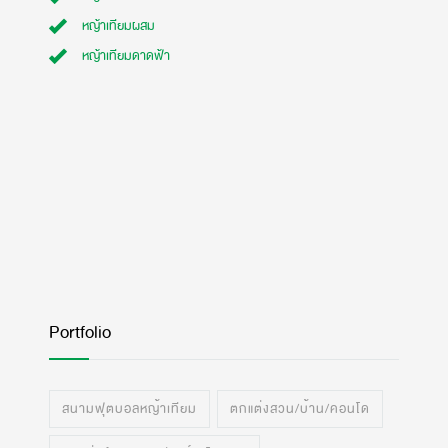
หญ้าเทียมผสม
หญ้าเทียมดาดฟ้า
Portfolio
สนามฟุตบอลหญ้าเทียม
ตกแต่งสวน/บ้าน/คอนโด