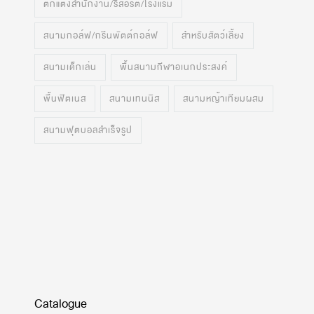
ตกแต่งสำนักงาน/รีสอร์ต/โรงแรม
สนามกอล์ฟ/กรีนพัตต์กอล์ฟ
สำหรับสัตว์เลี้ยง
สนามเด็กเล่น
พื้นสนามกีฬาอเนกประสงค์
พื้นฟิตเนส
สนามเทนนิส
สนามหญ้าเทียมผสม
สนามฟุตบอลสำเร็จรูป
Catalogue