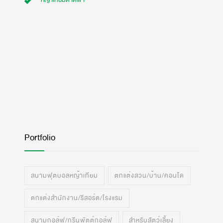
หญ้าเทียมดาดฟ้า
Portfolio
สนามฟุตบอลหญ้าเทียม
ตกแต่งสวน/บ้าน/คอนโด
ตกแต่งสำนักงาน/รีสอร์ต/โรงแรม
สนามกอล์ฟ/กรีนพัตต์กอล์ฟ
สำหรับสัตว์เลี้ยง