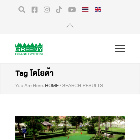
Tag โตโยต้า
You Are Here:
HOME
/
SEARCH RESULTS