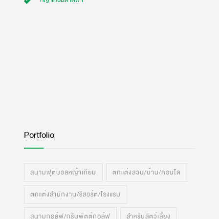
หญ้าเทียมดาดฟ้า
Portfolio
สนามฟุตบอลหญ้าเทียม
ตกแต่งสวน/บ้าน/คอนโด
ตกแต่งสำนักงาน/รีสอร์ต/โรงแรม
สนามกอล์ฟ/กรีนพัตต์กอล์ฟ
สำหรับสัตว์เลี้ยง