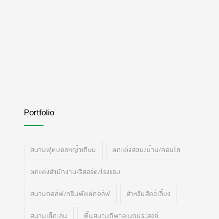
Portfolio
สนามฟุตบอลหญ้าเทียม
ตกแต่งสวน/บ้าน/คอนโด
ตกแต่งสำนักงาน/รีสอร์ต/โรงแรม
สนามกอล์ฟ/กรีนพัตต์กอล์ฟ
สำหรับสัตว์เลี้ยง
สนามเด็กเล่น
พื้นสนามกีฬาอเนกประสงค์