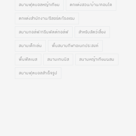
สนามฟุตบอลหญ้าเทียม
ตกแต่งสวน/บ้าน/คอนโด
ตกแต่งสำนักงาน/รีสอร์ต/โรงแรม
สนามกอล์ฟ/กรีนพัตต์กอล์ฟ
สำหรับสัตว์เลี้ยง
สนามเด็กเล่น
พื้นสนามกีฬาอเนกประสงค์
พื้นฟิตเนส
สนามเทนนิส
สนามหญ้าเทียมผสม
สนามฟุตบอลสำเร็จรูป