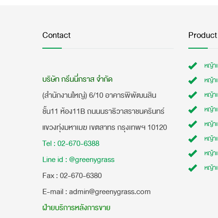
Contact
Product
หญ้า
บริษัท กรีนนี่กราส จำกัด
หญ้า
(สำนักงานใหญ่) 6/10 อาคารพิพัฒนสิน
หญ้า
หญ้าเ
ชั้น11 ห้อง11B ถนนนราธิวาสราชนครินทร์
หญ้า
แขวงทุ่งมหาเมฆ เขตสาทร กรุงเทพฯ 10120
หญ้าเ
Tel : 02-670-6388
หญ้า
Line id : @greenygrass
หญ้า
​Fax : 02-670-6380
E-mail : admin@greenygrass.com
ฝ่ายบริการหลังการขาย