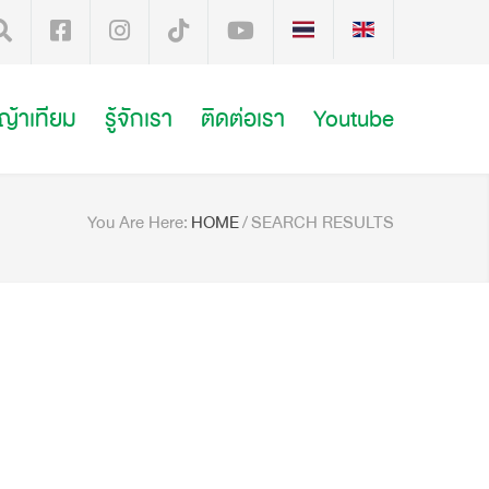
หญ้าเทียม
รู้จักเรา
ติดต่อเรา
Youtube
You Are Here:
HOME
/
SEARCH RESULTS