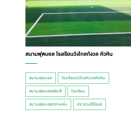
สนามฟุตบอล โรงเรียนวังไกลกังวล หัวหิน
สนามฟุตบอล
โรงเรียนวังไกลกังวลหัวหิน
สนามฟุตบอลสลับสี
โรงเรียน
สนามฟุตบอลกลางแจ้ง
‎ประจวบคีรีขันธ์