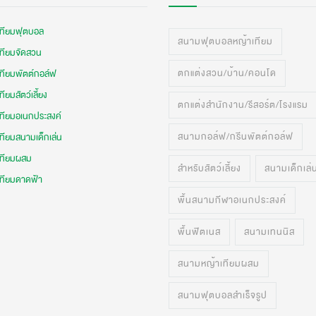
เทียมฟุตบอล
สนามฟุตบอลหญ้าเทียม
เทียมจัดสวน
ตกแต่งสวน/บ้าน/คอนโด
เทียมพัตต์กอล์ฟ
ทียมสัตว์เลี้ยง
ตกแต่งสำนักงาน/รีสอร์ต/โรงแรม
เทียมอเนกประสงค์
สนามกอล์ฟ/กรีนพัตต์กอล์ฟ
ทียมสนามเด็กเล่น
เทียมผสม
สำหรับสัตว์เลี้ยง
สนามเด็กเล่
เทียมดาดฟ้า
พื้นสนามกีฬาอเนกประสงค์
พื้นฟิตเนส
สนามเทนนิส
สนามหญ้าเทียมผสม
สนามฟุตบอลสำเร็จรูป