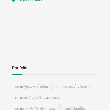
หญ้าเทียมดาดฟ้า
Portfolio
สนามฟุตบอลหญ้าเทียม
ตกแต่งสวน/บ้าน/คอนโด
ตกแต่งสำนักงาน/รีสอร์ต/โรงแรม
สนามกอล์ฟ/กรีนพัตต์กอล์ฟ
สำหรับสัตว์เลี้ยง