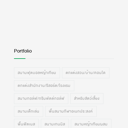
Portfolio
สนามฟุตบอลหญ้าเทียม
ตกแต่งสวน/บ้าน/คอนโด
ตกแต่งสำนักงาน/รีสอร์ต/โรงแรม
สนามกอล์ฟ/กรีนพัตต์กอล์ฟ
สำหรับสัตว์เลี้ยง
สนามเด็กเล่น
พื้นสนามกีฬาอเนกประสงค์
พื้นฟิตเนส
สนามเทนนิส
สนามหญ้าเทียมผสม