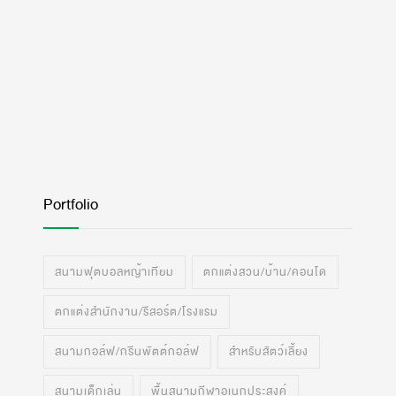
Portfolio
สนามฟุตบอลหญ้าเทียม
ตกแต่งสวน/บ้าน/คอนโด
ตกแต่งสำนักงาน/รีสอร์ต/โรงแรม
สนามกอล์ฟ/กรีนพัตต์กอล์ฟ
สำหรับสัตว์เลี้ยง
สนามเด็กเล่น
พื้นสนามกีฬาอเนกประสงค์