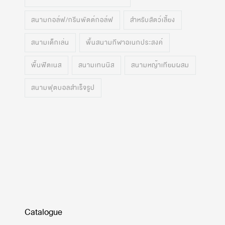
สนามกอล์ฟ/กรีนพัตต์กอล์ฟ
สำหรับสัตว์เลี้ยง
สนามเด็กเล่น
พื้นสนามกีฬาอเนกประสงค์
พื้นฟิตเนส
สนามเทนนิส
สนามหญ้าเทียมผสม
สนามฟุตบอลสำเร็จรูป
Catalogue