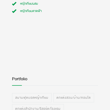
หญ้าเทียมผสม
หญ้าเทียมดาดฟ้า
Portfolio
สนามฟุตบอลหญ้าเทียม
ตกแต่งสวน/บ้าน/คอนโด
ตกแต่งสำนักงาน/รีสอร์ต/โรงแรม