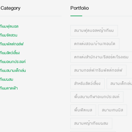
 Category
Portfolio
เทียมฟุตบอล
สนามฟุตบอลหญ้าเทียม
เทียมจัดสวน
ตกแต่งสวน/บ้าน/คอนโด
เทียมพัตต์กอล์ฟ
ทียมสัตว์เลี้ยง
ตกแต่งสำนักงาน/รีสอร์ต/โรงแรม
เทียมอเนกประสงค์
สนามกอล์ฟ/กรีนพัตต์กอล์ฟ
ทียมสนามเด็กเล่น
เทียมผสม
สำหรับสัตว์เลี้ยง
สนามเด็กเล่
เทียมดาดฟ้า
พื้นสนามกีฬาอเนกประสงค์
พื้นฟิตเนส
สนามเทนนิส
สนามหญ้าเทียมผสม