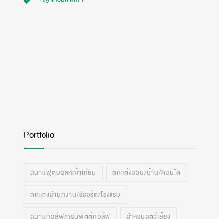
หญ้าเทียมดาดฟ้า
Portfolio
สนามฟุตบอลหญ้าเทียม
ตกแต่งสวน/บ้าน/คอนโด
ตกแต่งสำนักงาน/รีสอร์ต/โรงแรม
สนามกอล์ฟ/กรีนพัตต์กอล์ฟ
สำหรับสัตว์เลี้ยง