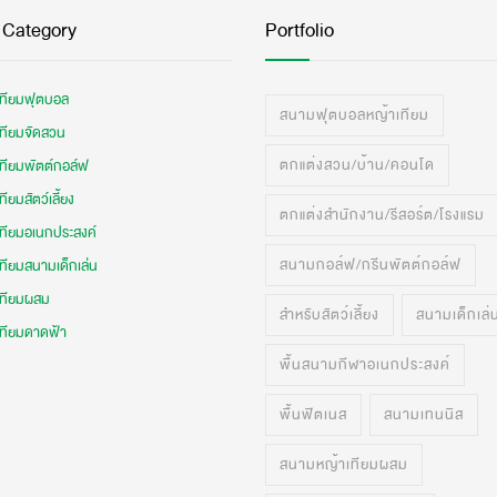
 Category
Portfolio
เทียมฟุตบอล
สนามฟุตบอลหญ้าเทียม
เทียมจัดสวน
ตกแต่งสวน/บ้าน/คอนโด
เทียมพัตต์กอล์ฟ
ทียมสัตว์เลี้ยง
ตกแต่งสำนักงาน/รีสอร์ต/โรงแรม
เทียมอเนกประสงค์
สนามกอล์ฟ/กรีนพัตต์กอล์ฟ
ทียมสนามเด็กเล่น
เทียมผสม
สำหรับสัตว์เลี้ยง
สนามเด็กเล่
เทียมดาดฟ้า
พื้นสนามกีฬาอเนกประสงค์
พื้นฟิตเนส
สนามเทนนิส
สนามหญ้าเทียมผสม