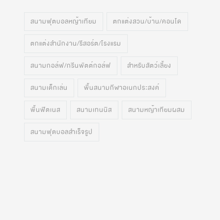
สนามฟุตบอลหญ้าเทียม
ตกแต่งสวน/บ้าน/คอนโด
ตกแต่งสำนักงาน/รีสอร์ต/โรงแรม
สนามกอล์ฟ/กรีนพัตต์กอล์ฟ
สำหรับสัตว์เลี้ยง
สนามเด็กเล่น
พื้นสนามกีฬาอเนกประสงค์
พื้นฟิตเนส
สนามเทนนิส
สนามหญ้าเทียมผสม
สนามฟุตบอลสำเร็จรูป