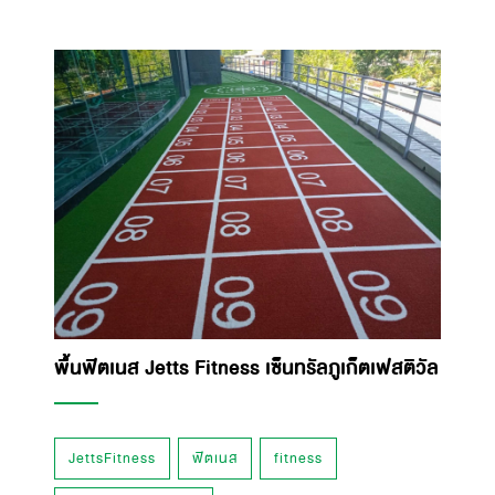
พื้นฟิตเนส Jetts Fitness เซ็นทรัลภูเก็ตเฟสติวัล
JettsFitness
ฟิตเนส
fitness