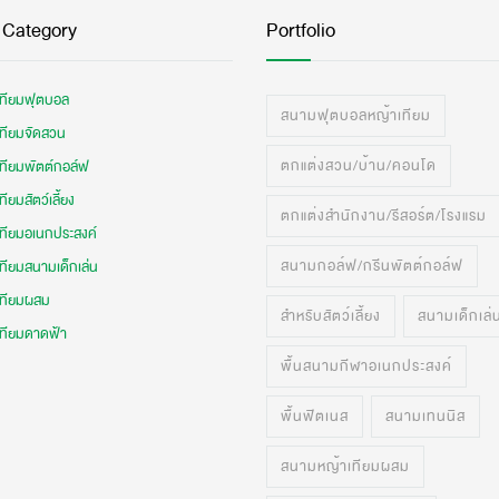
 Category
Portfolio
เทียมฟุตบอล
สนามฟุตบอลหญ้าเทียม
เทียมจัดสวน
ตกแต่งสวน/บ้าน/คอนโด
เทียมพัตต์กอล์ฟ
ทียมสัตว์เลี้ยง
ตกแต่งสำนักงาน/รีสอร์ต/โรงแรม
เทียมอเนกประสงค์
สนามกอล์ฟ/กรีนพัตต์กอล์ฟ
ทียมสนามเด็กเล่น
เทียมผสม
สำหรับสัตว์เลี้ยง
สนามเด็กเล่
เทียมดาดฟ้า
พื้นสนามกีฬาอเนกประสงค์
พื้นฟิตเนส
สนามเทนนิส
สนามหญ้าเทียมผสม