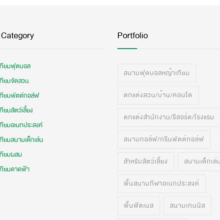
 Category
Portfolio
เทียมฟุตบอล
สนามฟุตบอลหญ้าเทียม
เทียมจัดสวน
ตกแต่งสวน/บ้าน/คอนโด
เทียมพัตต์กอล์ฟ
ทียมสัตว์เลี้ยง
ตกแต่งสำนักงาน/รีสอร์ต/โรงแรม
เทียมอเนกประสงค์
สนามกอล์ฟ/กรีนพัตต์กอล์ฟ
ทียมสนามเด็กเล่น
เทียมผสม
สำหรับสัตว์เลี้ยง
สนามเด็กเล่
เทียมดาดฟ้า
พื้นสนามกีฬาอเนกประสงค์
พื้นฟิตเนส
สนามเทนนิส