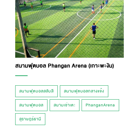
สนามฟุตบอล Phangan Arena (เกาะพะงัน)
สนามฟุตบอลสลับสี
สนามฟุตบอลกลางแจ้ง
สนามฟุตบอล
สนามเช่าเตะ
PhanganArena
สุราษฎร์ธานี