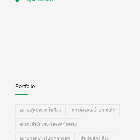
หญ้าเทียมดาดฟ้า
Portfolio
สนามฟุตบอลหญ้าเทียม
ตกแต่งสวน/บ้าน/คอนโด
ตกแต่งสำนักงาน/รีสอร์ต/โรงแรม
สนามกอล์ฟ/กรีนพัตต์กอล์ฟ
สำหรับสัตว์เลี้ยง