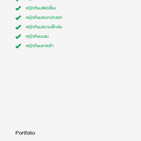
หญ้าเทียมสัตว์เลี้ยง
หญ้าเทียมอเนกประสงค์
หญ้าเทียมสนามเด็กเล่น
หญ้าเทียมผสม
หญ้าเทียมดาดฟ้า
Portfolio