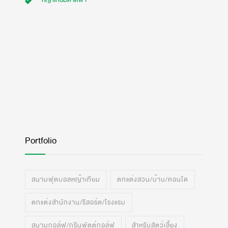
หญ้าเทียมดาดฟ้า
Portfolio
สนามฟุตบอลหญ้าเทียม
ตกแต่งสวน/บ้าน/คอนโด
ตกแต่งสำนักงาน/รีสอร์ต/โรงแรม
สนามกอล์ฟ/กรีนพัตต์กอล์ฟ
สำหรับสัตว์เลี้ยง