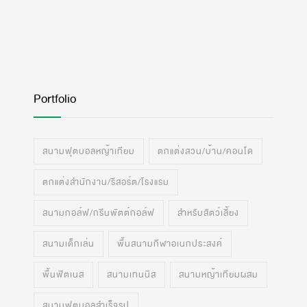
Portfolio
สนามฟุตบอลหญ้าเทียม
ตกแต่งสวน/บ้าน/คอนโด
ตกแต่งสำนักงาน/รีสอร์ต/โรงแรม
สนามกอล์ฟ/กรีนพัตต์กอล์ฟ
สำหรับสัตว์เลี้ยง
สนามเด็กเล่น
พื้นสนามกีฬาอเนกประสงค์
พื้นฟิตเนส
สนามเทนนิส
สนามหญ้าเทียมผสม
สนามฟุตบอลสำเร็จรูป